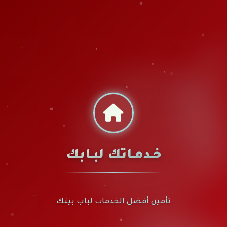
خـدمـاتك لبـابك