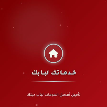
خـدمـاتك لبـابك