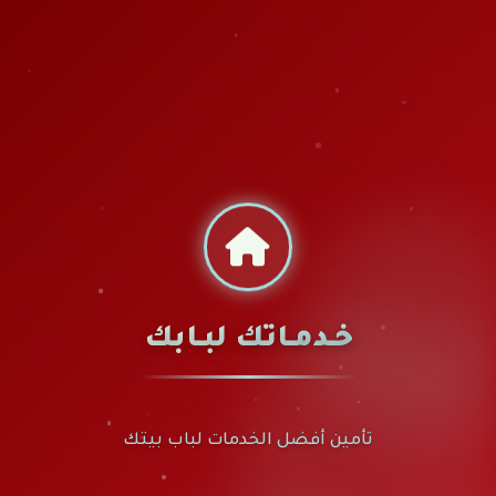
خـدمـاتك لبـابك